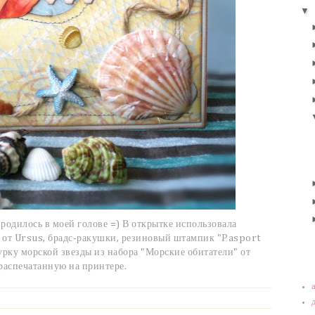
▼
 родилось в моей голове =)
В открытке использовала
 3 от Ursus, брадс-ракушки, резиновый штампик "Pasport
рку морской звезды из набора "Морские обитатели" от
распечатанную на принтере.