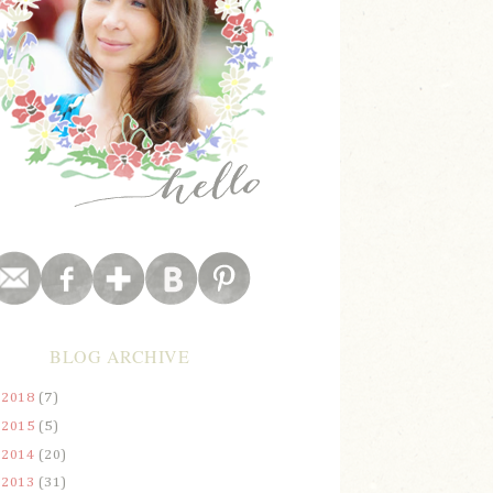
BLOG ARCHIVE
►
2018
(7)
►
2015
(5)
►
2014
(20)
►
2013
(31)