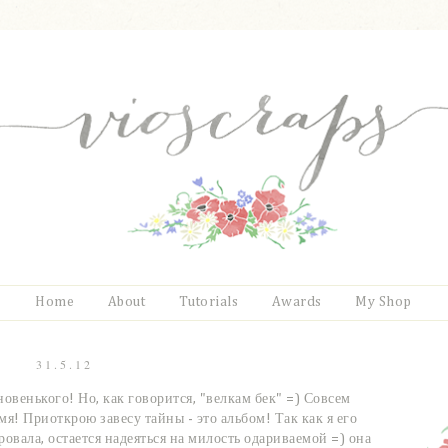
Home
About
Tutorials
Awards
My Shop
31.5.12
новенького! Но, как говорится, "велкам бек" =) Совсем
емя! Приоткрою завесу тайны - это альбом! Так как я его
ровала, остается надеяться на милость одариваемой =) она