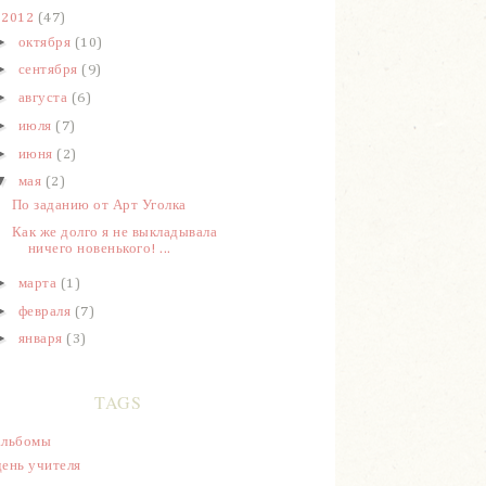
2012
(47)
►
октября
(10)
►
сентября
(9)
►
августа
(6)
►
июля
(7)
►
июня
(2)
▼
мая
(2)
По заданию от Арт Уголка
Как же долго я не выкладывала
ничего новенького! ...
►
марта
(1)
►
февраля
(7)
►
января
(3)
TAGS
альбомы
день учителя