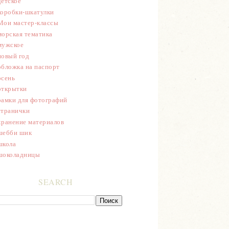
детское
коробки-шкатулки
Мои мастер-классы
морская тематика
мужское
новый год
обложка на паспорт
осень
открытки
рамки для фотографий
странички
хранение материалов
шебби шик
школа
шоколадницы
SEARCH